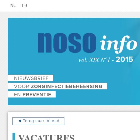
NL
FR
vol. XIX N°1 -
2015
NIEUWSBRIEF
VOOR
ZORGINFECTIEBEHEERSING
EN
PREVENTIE
◄ Terug naar inhoud
VACATURES