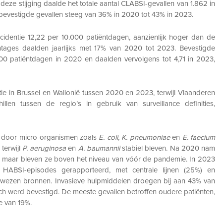
deze stijging daalde het totale aantal CLABSI-gevallen van 1.862 in
 bevestigde gevallen steeg van 36% in 2020 tot 43% in 2023.
identie 12,22 per 10.000 patiëntdagen, aanzienlijk hoger dan de
ntages daalden jaarlijks met 17% van 2020 tot 2023. Bevestigde
0 patiëntdagen in 2020 en daalden vervolgens tot 4,71 in 2023,
ie in Brussel en Wallonië tussen 2020 en 2023, terwijl Vlaanderen
illen tussen de regio’s in gebruik van surveillance definities,
 door micro-organismen zoals
E. coli
,
K. pneumoniae
en
E. faecium
terwijl
P. aeruginosa
en
A. baumannii
stabiel bleven. Na 2020 nam
f, maar bleven ze boven het niveau van vóór de pandemie. In 2023
 HABSI-episodes gerapporteerd, met centrale lijnen (25%) en
gewezen bronnen. Invasieve hulpmiddelen droegen bij aan 43% van
h werd bevestigd. De meeste gevallen betroffen oudere patiënten,
e van 19%.