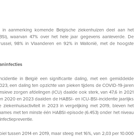
in aanmerking komende Belgische ziekenhuizen deel aan het
 (BSI), waarvan 47% over het hele jaar gegevens aanleverde. De
Brussel, 98% in Vlaanderen en 92% in Wallonië, met de hoogste
ninfecties
identie in België een significante daling, met een gemiddelde
2023, een daling ten opzichte van pieken tijdens de COVID-19-jaren
ensieve zorgen afdelingen (ICU) daalde ook sterk, van 47,6 in 2021
en 2020 en 2023 daalden de HABSI- en ICU-BSI-incidentie jaarlijks
ziekenhuisactiviteit in 2023 in vergelijking met 2019, bleven het
names met ten minste één HABSI-episode (6.453) onder het niveau
nfectiepreventie.
biel tussen 2014 en 2019, maar steeg met 16%, van 2,03 per 10.000