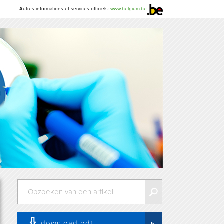
Autres informations et services officiels:
www.belgium.be
download pdf