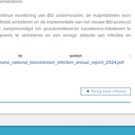
 verminderen.
ntinue monitoring van BSI onderhouden, de hulpmiddelen voor
hstat verbeteren en de implementatie van het nieuwe BSI-protocol
aangemoedigd om geautomatiseerde surveillance-initiatieven te
vens te verbeteren en een vroege detectie van infecties en
 te weten :
ciensano_national_bloodstream_infection_annual_report_2024.pdf
◄ Terug naar inhoud