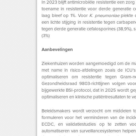
In 2023 blijft antimicrobiële resistentie een zo
toename in resistentie voor derde generatie ce
laag bleef op 1%. Voor
K. pneumoniae
piekte d
een lichte stijging in resistentie tegen carbap
tegen derde generatie cefalosporines (38,9%), 
(3%)
Aanbevelingen
Ziekenhuizen worden aangemoedigd om de maatre
met name in risico-afdelingen zoals de ICU’
optimaliseren om resistentie tegen Gram-
Gezondheidsraad 9803-richtlijnen volgen voor
bijgewerkte BSI-protocol, dat in 2025 wordt g
optimaliseren en klinische patiëntresultaten te v
Beleidsmakers wordt verzocht om middelen to
formuleren voor het verminderen van de incid
ECDC, en validatiestudies op te zetten voo
automatiseren van surveillancesystemen helpen o