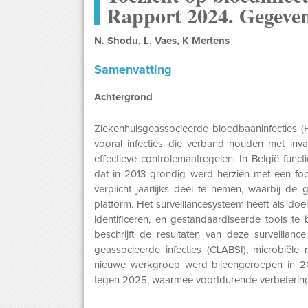
Rapport 2024. Gegeven
N. Shodu, L. Vaes, K Mertens
Samenvatting
Achtergrond
Ziekenhuisgeassocieerde bloedbaaninfecties (H
vooral infecties die verband houden met inv
effectieve controlemaatregelen. In België func
dat in 2013 grondig werd herzien met een focu
verplicht jaarlijks deel te nemen, waarbij d
platform. Het surveillancesysteem heeft als doe
identificeren, en gestandaardiseerde tools te
beschrijft de resultaten van deze surveillanc
geassocieerde infecties (CLABSI), microbiële
nieuwe werkgroep werd bijeengeroepen in 20
tegen 2025, waarmee voortdurende verbeteringe