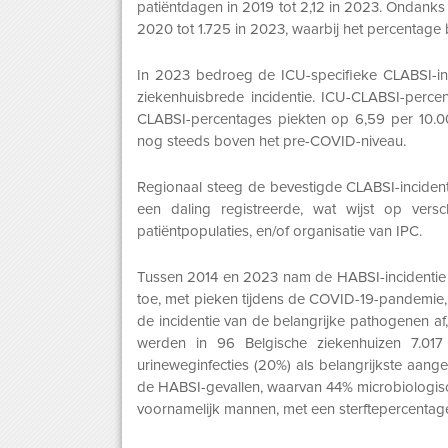
patiëntdagen in 2019 tot 2,12 in 2023. Ondanks 
2020 tot 1.725 in 2023, waarbij het percentage
In 2023 bedroeg de ICU-specifieke CLABSI-inc
ziekenhuisbrede incidentie. ICU-CLABSI-perce
CLABSI-percentages piekten op 6,59 per 10.00
nog steeds boven het pre-COVID-niveau.
Regionaal steeg de bevestigde CLABSI-incident
een daling registreerde, wat wijst op versch
patiëntpopulaties, en/of organisatie van IPC.
Tussen 2014 en 2023 nam de HABSI-incidentie
toe, met pieken tijdens de COVID-19-pandemie, 
de incidentie van de belangrijke pathogenen a
werden in 96 Belgische ziekenhuizen 7.017
urineweginfecties (20%) als belangrijkste aan
de HABSI-gevallen, waarvan 44% microbiologisc
voornamelijk mannen, met een sterftepercentag