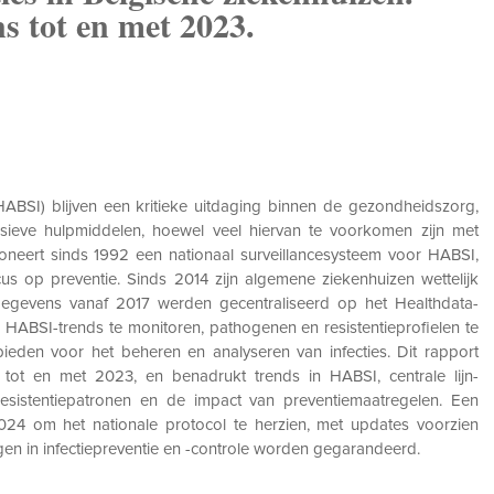
s tot en met 2023.
ABSI) blijven een kritieke uitdaging binnen de gezondheidszorg,
asieve hulpmiddelen, hoewel veel hiervan te voorkomen zijn met
tioneert sinds 1992 een nationaal surveillancesysteem voor HABSI,
s op preventie. Sinds 2014 zijn algemene ziekenhuizen wettelijk
e gegevens vanaf 2017 werden gecentraliseerd op het Healthdata-
l HABSI-trends te monitoren, pathogenen en resistentieprofielen te
 bieden voor het beheren en analyseren van infecties. Dit rapport
e tot en met 2023, en benadrukt trends in HABSI, centrale lijn-
 resistentiepatronen en de impact van preventiemaatregelen. Een
24 om het nationale protocol te herzien, met updates voorzien
n in infectiepreventie en -controle worden gegarandeerd.