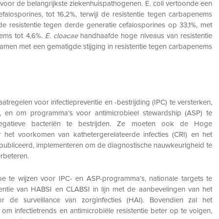
rg voor de belangrijkste ziekenhuispathogenen. E. coli vertoonde een
falosporines, tot 16,2%, terwijl de resistentie tegen carbapenems
e resistentie tegen derde generatie cefalosporines op 33,1%, met
enems tot 4,6%.
E. cloacae
handhaafde hoge niveaus van resistentie
samen met een gematigde stijging in resistentie tegen carbapenems
gelen voor infectiepreventie en -bestrijding (IPC) te versterken,
s, en om programma’s voor antimicrobieel stewardship (ASP) te
negatieve bacteriën te bestrijden. Ze moeten ook de Hoge
 het voorkomen van kathetergerelateerde infecties (CRI) en het
epubliceerd, implementeren om de diagnostische nauwkeurigheid te
erbeteren.
e te wijzen voor IPC- en ASP-programma’s, nationale targets te
entie van HABSI en CLABSI in lijn met de aanbevelingen van het
r de surveillance van zorginfecties (HAI). Bovendien zal het
m infectietrends en antimicrobiële resistentie beter op te volgen,