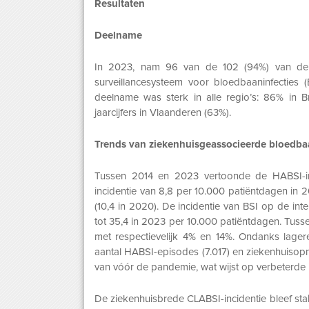
Resultaten
Deelname
In 2023, nam 96 van de 102 (94%) van de 
surveillancesysteem voor bloedbaaninfecties
deelname was sterk in alle regio’s: 86% in 
jaarcijfers in Vlaanderen (63%).
Trends van ziekenhuisgeassocieerde bloedbaa
Tussen 2014 en 2023 vertoonde de HABSI-inc
incidentie van 8,8 per 10.000 patiëntdagen in 
(10,4 in 2020). De incidentie van BSI op de int
tot 35,4 in 2023 per 10.000 patiëntdagen. Tuss
met respectievelijk 4% en 14%. Ondanks lagere 
aantal HABSI-episodes (7.017) en ziekenhuisop
van vóór de pandemie, wat wijst op verbeterde i
De ziekenhuisbrede CLABSI-incidentie bleef sta