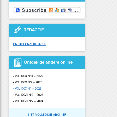
REDACTIE
ONTDEK ONZE REDACTIE
Ontdek de andere online
nummers van het tijdschrift
VOL XXIX N° 3 – 2025
VOL XXIX N°2 – 2025
VOL XXIX N°1 – 2025
VOL XXVIII N°3 – 2024
VOL XXVIII N°2 – 2024
HET VOLLEDIGE ARCHIEF