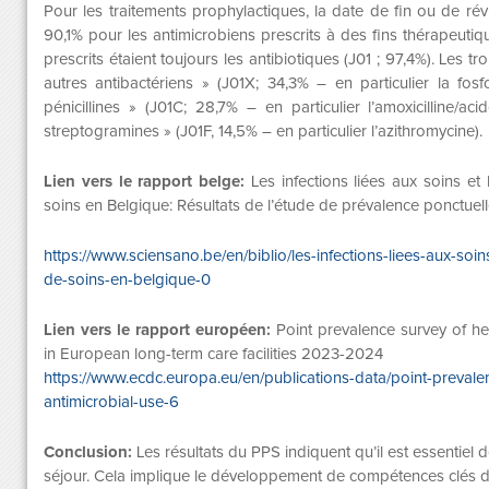
Pour les traitements prophylactiques, la date de fin ou de ré
90,1% pour les antimicrobiens prescrits à des fins thérapeuti
prescrits étaient toujours les antibiotiques (J01 ; 97,4%). Les t
autres antibactériens » (J01X; 34,3% – en particulier la fosf
pénicillines » (J01C; 28,7% – en particulier l’amoxicilline/ac
streptogramines » (J01F, 14,5% – en particulier l’azithromycine).
Lien vers le rapport belge:
Les infections liées aux soins e
soins en Belgique: Résultats de l’étude de prévalence ponctue
https://www.sciensano.be/en/biblio/les-infections-liees-aux-so
de-soins-en-belgique-0
Lien vers le rapport européen:
Point prevalence survey of hea
in European long-term care facilities 2023-2024
https://www.ecdc.europa.eu/en/publications-data/point-prevale
antimicrobial-use-6
Conclusion:
Les résultats du PPS indiquent qu’il est essentiel d
séjour. Cela implique le développement de compétences clés des