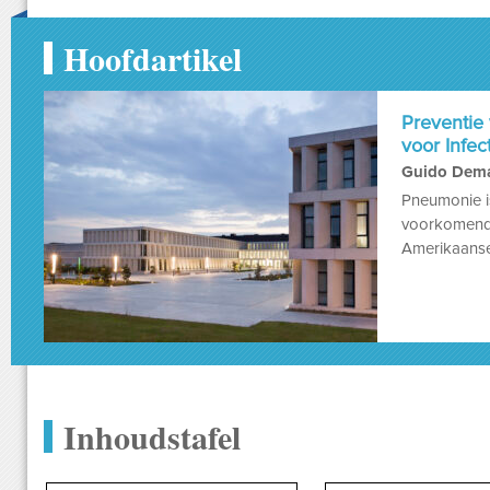
Hoofdartikel
Preventie
voor Infec
Guido Dema
Pneumonie i
voorkomende
Amerikaanse 
Inhoudstafel