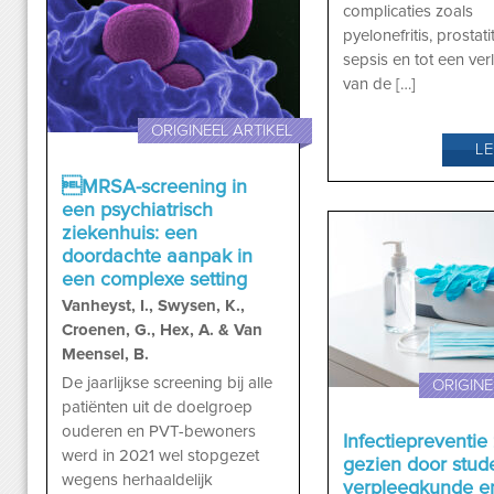
complicaties zoals
pyelonefritis, prostatit
sepsis en tot een ver
van de […]
ORIGINEEL ARTIKEL
L
MRSA-screening in
een psychiatrisch
ziekenhuis: een
doordachte aanpak in
een complexe setting
Vanheyst, I., Swysen, K.,
Croenen, G., Hex, A. & Van
Meensel, B.
De jaarlijkse screening bij alle
ORIGINE
patiënten uit de doelgroep
ouderen en PVT-bewoners
Infectiepreventie
werd in 2021 wel stopgezet
gezien door stud
wegens herhaaldelijk
verpleegkunde e