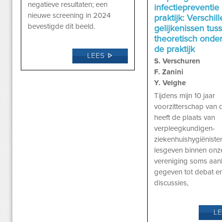
negatieve resultaten; een
infectiepreventie 
nieuwe screening in 2024
praktijk: Verschil
bevestigde dit beeld.
gelijkenissen tus
theoretisch onder
de praktijk
LEES
S. Verschuren
F. Zanini
Y. Velghe
Tijdens mijn 10 jaar
voorzitterschap van
heeft de plaats van
verpleegkundigen-
ziekenhuishygiëniste
lesgeven binnen onz
vereniging soms aanl
gegeven tot debat e
discussies,
L