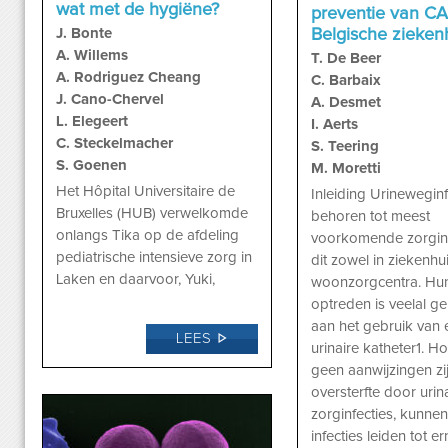
wat met de hygiëne?
preventie van CA
J. Bonte
Belgische zieken
A. Willems
T. De Beer
A. Rodriguez Cheang
C. Barbaix
J. Cano-Chervel
A. Desmet
L. Elegeert
I. Aerts
C. Steckelmacher
S. Teering
S. Goenen
M. Moretti
Het Hôpital Universitaire de
Inleiding Urineweginf
Bruxelles (HUB) verwelkomde
behoren tot meest
onlangs Tika op de afdeling
voorkomende zorginf
pediatrische intensieve zorg in
dit zowel in ziekenhui
Laken en daarvoor, Yuki,
woonzorgcentra. Hu
optreden is veelal ge
aan het gebruik van 
LEES
urinaire katheter1. H
geen aanwijzingen zi
oversterfte door urin
zorginfecties, kunne
infecties leiden tot er