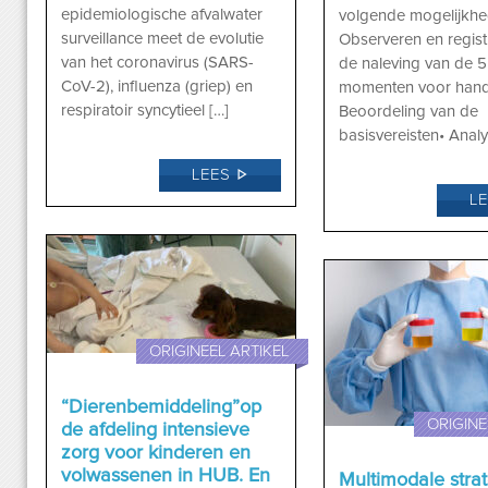
epidemiologische afvalwater
volgende mogelijkhe
surveillance meet de evolutie
Observeren en regist
van het coronavirus (SARS-
de naleving van de 
CoV-2), influenza (griep) en
momenten voor hand
respiratoir syncytieel […]
Beoordeling van de
basisvereisten• Analy
LEES
L
ORIGINEEL ARTIKEL
“Dierenbemiddeling”op
ORIGINE
de afdeling intensieve
zorg voor kinderen en
volwassenen in HUB. En
Multimodale strat