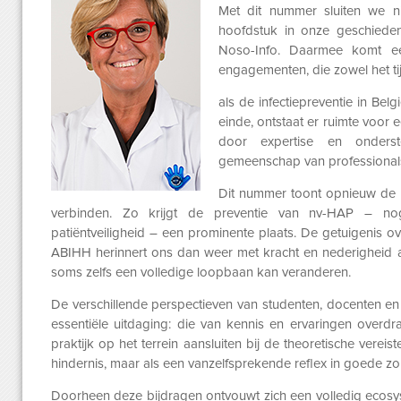
Met dit nummer sluiten we ni
hoofdstuk in onze geschiedeni
Noso-Info. Daarmee komt e
engagementen, die zowel het tij
als de infectiepreventie in Be
einde, ontstaat er ruimte voor
door expertise en onders
gemeenschap van professional
Dit nummer toont opnieuw de r
verbinden. Zo
krijgt de preventie van nv-HAP – nog
patiëntveiligheid – een prominente plaats. De getuigenis o
ABIHH herinnert ons dan weer met kracht en nederigheid
soms zelfs een volledige loopbaan kan veranderen.
De verschillende perspectieven van studenten, docenten en 
essentiële uitdaging: die van kennis en ervaringen overd
praktijk op het terrein aansluiten bij de theoretische
vereist
hindernis, maar als een
vanzelfsprekende reflex in goede zo
Doorheen deze bijdragen ontvouwt zich een volledig ecosys